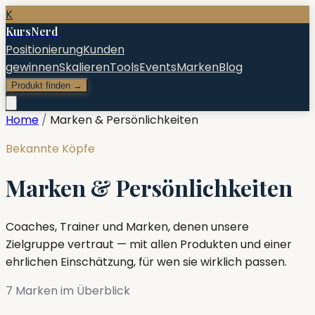
K
KursNerd
Positionierung
Kunden
gewinnen
Skalieren
Tools
Events
Marken
Blog
Produkt finden →
Home
/
Marken & Persönlichkeiten
Bekannte Köpfe
Marken & Persönlichkeiten
Coaches, Trainer und Marken, denen unsere
Zielgruppe vertraut — mit allen Produkten und einer
ehrlichen Einschätzung, für wen sie wirklich passen.
7
Marke
n
im Überblick