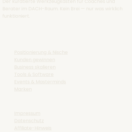
Der kuratierte Werkzeugkasten für Coaches und
Berater im DACH-Raum. Kein Brei — nur was wirklich
funktioniert.
✓ DSGVO
✓ Geprüft
Kategorien
Positionierung & Nische
Kunden gewinnen
Business skalieren
Tools & Software
Events & Masterminds
Marken
Rechtliches
Impressum
Datenschutz
Affiliate-Hinweis